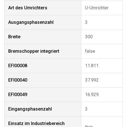
Art des Umrichters
U-Umrichter
Ausgangsphasenzahl
3
Breite
300
Bremschopper integriert
false
EFI00008
11.811
EFI00040
37.992
EFI00049
16.929
Eingangsphasenzahl
3
Einsatz im Industriebereich
true