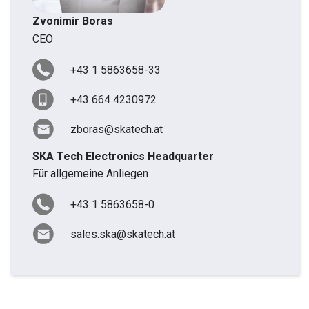
Zvonimir Boras
CEO
+43 1 5863658-33
+43 664 4230972
zboras@skatech.at
SKA Tech Electronics Headquarter
Für allgemeine Anliegen
+43 1 5863658-0
sales.ska@skatech.at