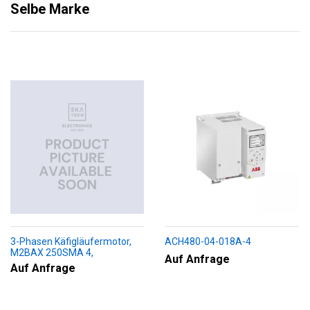
Selbe Marke
3-Phasen Käfigläufermotor,
ACH480-04-018A-4
M2BAX 250SMA 4,
Auf Anfrage
+188+230+451+009
Auf Anfrage