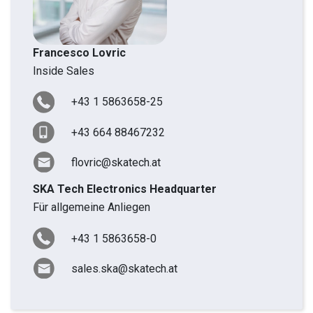
Francesco Lovric
Inside Sales
+43 1 5863658-25
+43 664 88467232
flovric@skatech.at
SKA Tech Electronics Headquarter
Für allgemeine Anliegen
+43 1 5863658-0
sales.ska@skatech.at