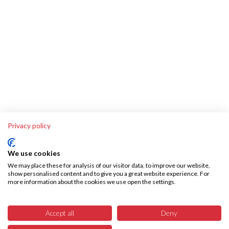
Privacy policy
We use cookies
We may place these for analysis of our visitor data, to improve our website,
show personalised content and to give you a great website experience. For
more information about the cookies we use open the settings.
Über SKA-Tech
Effiziente Warenbeschaffung leicht gemacht – SKA Tech übernimmt Ihren
Accept all
Deny
gesamten Warenbeschaffungsprozess, vollautomatisiert und fehlerfrei.