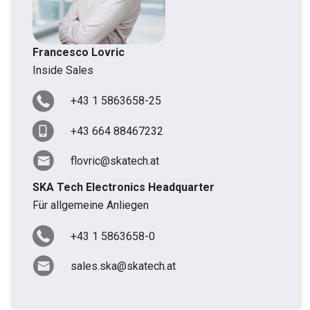
Francesco Lovric
Inside Sales
+43 1 5863658-25
+43 664 88467232
flovric@skatech.at
SKA Tech Electronics Headquarter
Für allgemeine Anliegen
+43 1 5863658-0
sales.ska@skatech.at