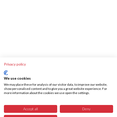
Privacy policy
We use cookies
We may place these for analysis of our visitor data, to improve our website,
show personalised content and to give you a great website experience. For
more information about the cookies we use open the settings.
Über SKA-Tech
Effiziente Warenbeschaffung leicht gemacht – SKA Tech übernimmt Ihren
Accept all
Deny
gesamten Warenbeschaffungsprozess, vollautomatisiert und fehlerfrei.