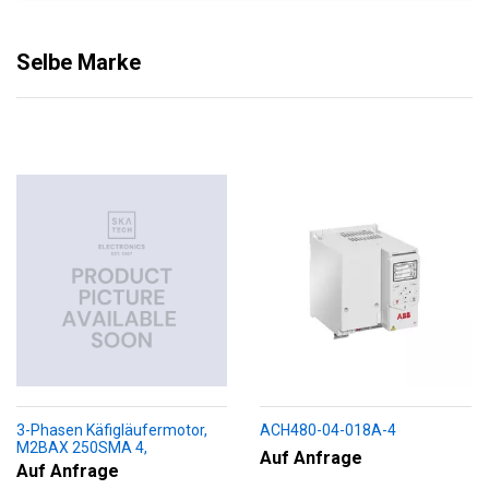
Selbe Marke
3-Phasen Käfigläufermotor,
ACH480-04-018A-4
M2BAX 250SMA 4,
Auf Anfrage
+188+230+451+009
Auf Anfrage