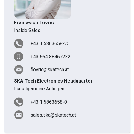
Francesco Lovric
Inside Sales
+43 1 5863658-25
+43 664 88467232
flovric@skatech.at
SKA Tech Electronics Headquarter
Für allgemeine Anliegen
+43 1 5863658-0
sales.ska@skatech.at