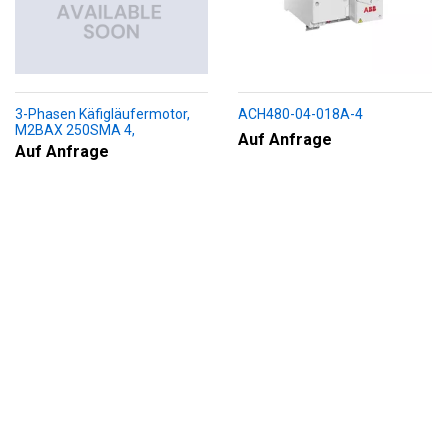
3-Phasen Käfigläufermotor,
ACH480-04-018A-4
M2BAX 250SMA 4,
Auf Anfrage
+188+230+451+009
Auf Anfrage