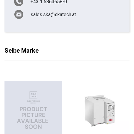
+43 1 5863658-0
sales.ska@skatech.at
Selbe Marke