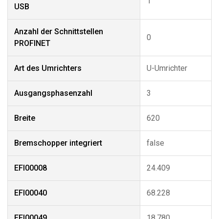
1
USB
Anzahl der Schnittstellen
0
PROFINET
Art des Umrichters
U-Umrichter
Ausgangsphasenzahl
3
Breite
620
Bremschopper integriert
false
EFI00008
24.409
EFI00040
68.228
EFI00049
18.780