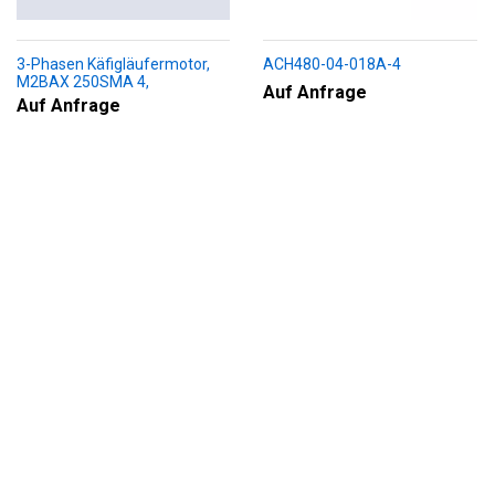
3-Phasen Käfigläufermotor,
ACH480-04-018A-4
M2BAX 250SMA 4,
Auf Anfrage
+188+230+451+009
Auf Anfrage