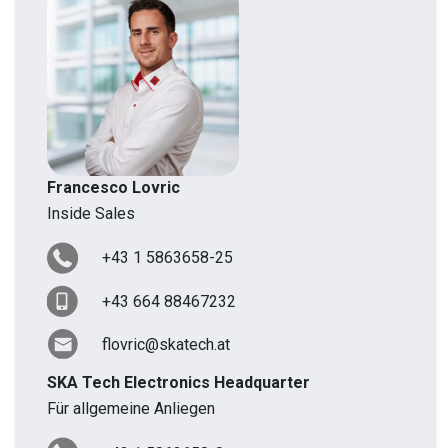
Francesco Lovric
Inside Sales
+43 1 5863658-25
+43 664 88467232
flovric@skatech.at
SKA Tech Electronics Headquarter
Für allgemeine Anliegen