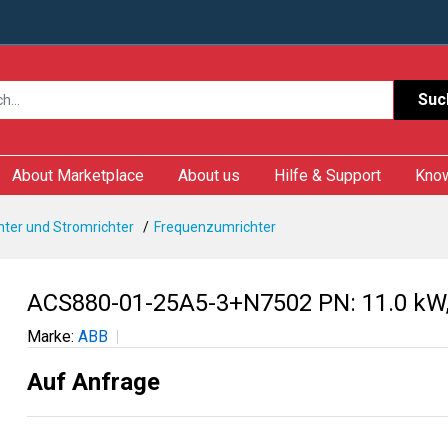
Suc
About Marketplace
About us
Hilfe & Support
Kno
ter und Stromrichter
Frequenzumrichter
ACS880-01-25A5-3+N7502 PN: 11.0 kW, 
Marke:
ABB
Auf Anfrage