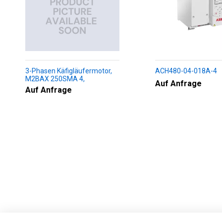
3-Phasen Käfigläufermotor,
ACH480-04-018A-4
M2BAX 250SMA 4,
Auf Anfrage
+188+230+451+009
Auf Anfrage