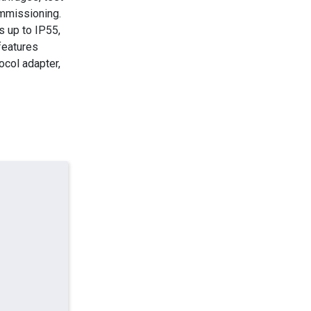
mmissioning.
s up to IP55,
features
ocol adapter,