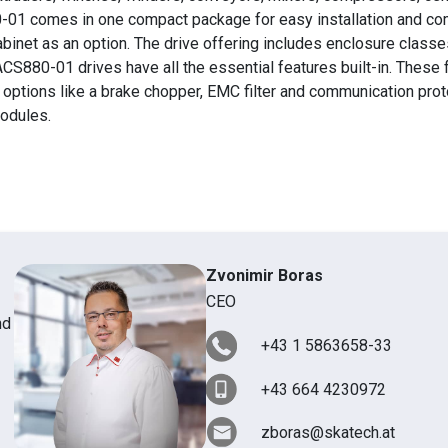
0-01 comes in one compact package for easy installation and co
cabinet as an option. The drive offering includes enclosure classe
ACS880-01 drives have all the essential features built-in. These 
s options like a brake chopper, EMC filter and communication prot
modules.
Zvonimir Boras
CEO
nd
+43 1 5863658-33
+43 664 4230972
zboras@skatech.at