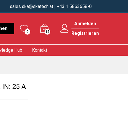
sales.ska@skatech.at
| +43 1 5863658-0
Anmelden
hen
0
14
Registrieren
wledge Hub
Kontakt
IN: 25 A