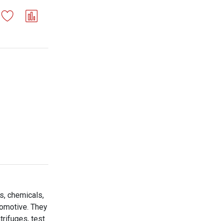
s, chemicals,
tomotive. They
trifuges, test