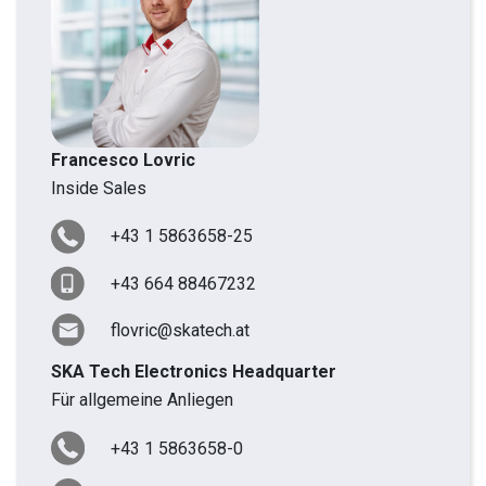
Francesco Lovric
Inside Sales
+43 1 5863658-25
+43 664 88467232
flovric@skatech.at
SKA Tech Electronics Headquarter
Für allgemeine Anliegen
+43 1 5863658-0