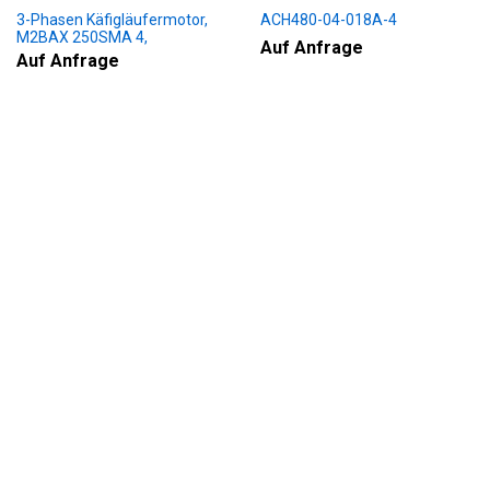
3-Phasen Käfigläufermotor,
ACH480-04-018A-4
M2BAX 250SMA 4,
Auf Anfrage
+188+230+451+009
Auf Anfrage