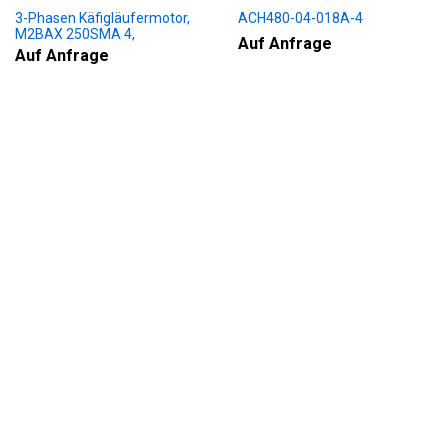
3-Phasen Käfigläufermotor,
ACH480-04-018A-4
M2BAX 250SMA 4,
Auf Anfrage
+188+230+451+009
Auf Anfrage