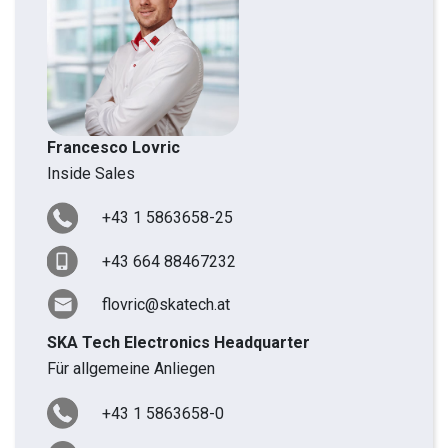
Francesco Lovric
Inside Sales
+43 1 5863658-25
+43 664 88467232
flovric@skatech.at
SKA Tech Electronics Headquarter
Für allgemeine Anliegen
+43 1 5863658-0