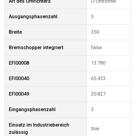
Art des Umrichters
U-Umrichter
Ausgangsphasenzahl
3
Breite
350
Bremschopper integriert
false
EFI00008
13.780
EFI00040
65.433
EFI00049
20.827
Eingangsphasenzahl
3
Einsatz im Industriebereich
true
zulässig