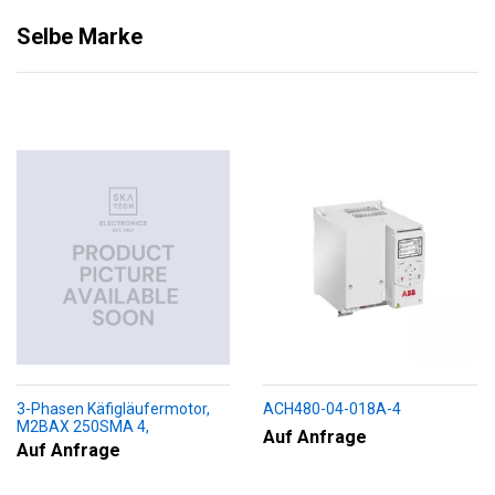
Selbe Marke
3-Phasen Käfigläufermotor,
ACH480-04-018A-4
M2BAX 250SMA 4,
Auf Anfrage
+188+230+451+009
Auf Anfrage