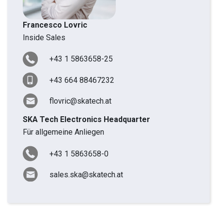
Francesco Lovric
Inside Sales
+43 1 5863658-25
+43 664 88467232
flovric@skatech.at
SKA Tech Electronics Headquarter
Für allgemeine Anliegen
+43 1 5863658-0
sales.ska@skatech.at