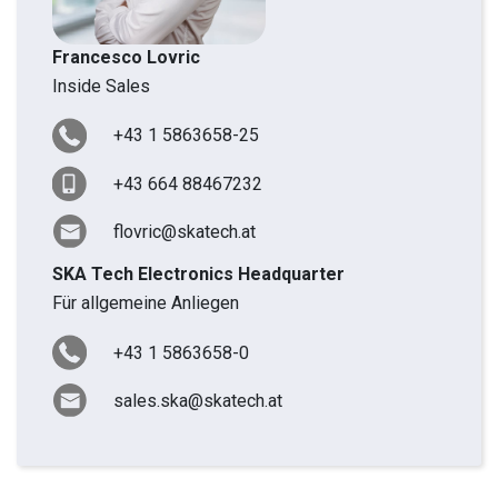
Francesco Lovric
Inside Sales
+43 1 5863658-25
+43 664 88467232
flovric@skatech.at
SKA Tech Electronics Headquarter
Für allgemeine Anliegen
+43 1 5863658-0
sales.ska@skatech.at