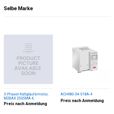
Selbe Marke
3-Phasen Käfigläufermotor,
ACH480-04-018A-4
M2BAX 250SMA 4,
Preis nach Anmeldung
+188+230+451+009
Preis nach Anmeldung