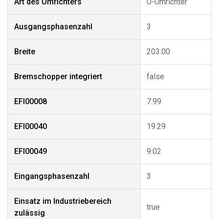
Art des Umrichters
U-Umrichter
Ausgangsphasenzahl
3
Breite
203.00
Bremschopper integriert
false
EFI00008
7.99
EFI00040
19.29
EFI00049
9.02
Eingangsphasenzahl
3
Einsatz im Industriebereich
true
zulässig