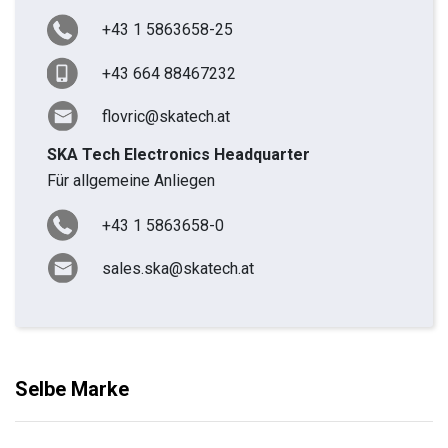
+43 1 5863658-25
+43 664 88467232
flovric@skatech.at
SKA Tech Electronics Headquarter
Für allgemeine Anliegen
+43 1 5863658-0
sales.ska@skatech.at
Selbe Marke