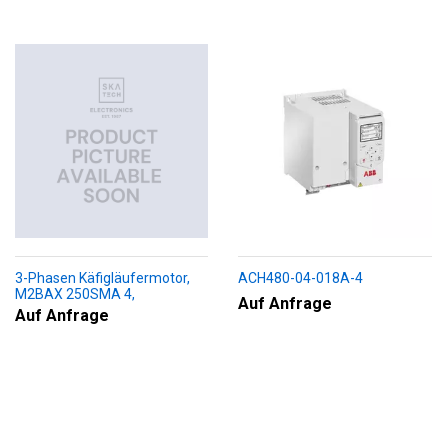
3-Phasen Käfigläufermotor,
ACH480-04-018A-4
M2BAX 250SMA 4,
Auf Anfrage
+188+230+451+009
Auf Anfrage