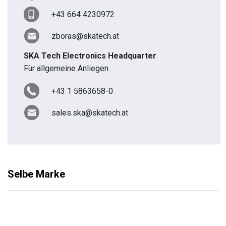
+43 664 4230972
zboras@skatech.at
SKA Tech Electronics Headquarter
Für allgemeine Anliegen
+43 1 5863658-0
sales.ska@skatech.at
Selbe Marke