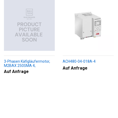
3-Phasen Käfigläufermotor,
ACH480-04-018A-4
M2BAX 250SMA 4,
Auf Anfrage
+188+230+451+009
Auf Anfrage