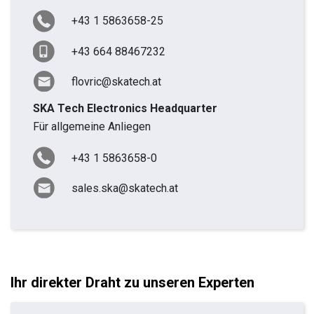
+43 1 5863658-25
+43 664 88467232
flovric@skatech.at
SKA Tech Electronics Headquarter
Für allgemeine Anliegen
+43 1 5863658-0
sales.ska@skatech.at
Ihr direkter Draht zu unseren Experten