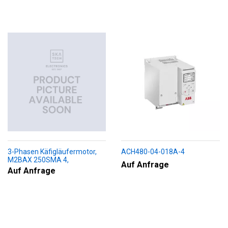
3-Phasen Käfigläufermotor,
ACH480-04-018A-4
M2BAX 250SMA 4,
Auf Anfrage
+188+230+451+009
Auf Anfrage