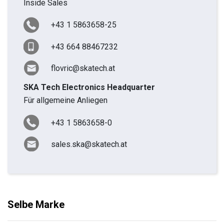
Inside Sales
+43 1 5863658-25
+43 664 88467232
flovric@skatech.at
SKA Tech Electronics Headquarter
Für allgemeine Anliegen
+43 1 5863658-0
sales.ska@skatech.at
Selbe Marke