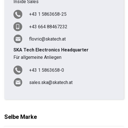
Inside Sales
+43 1 5863658-25
+43 664 88467232
flovric@skatech.at
SKA Tech Electronics Headquarter
Für allgemeine Anliegen
+43 1 5863658-0
sales.ska@skatech.at
Selbe Marke