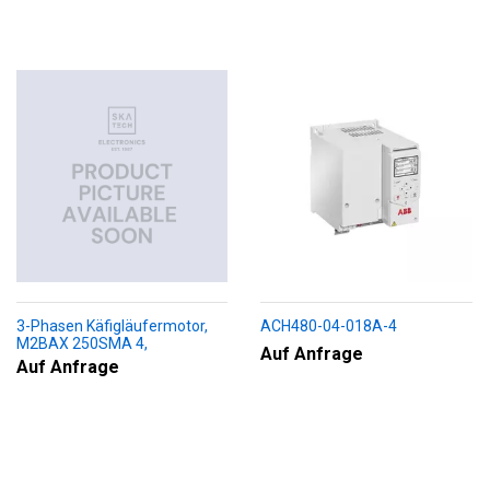
3-Phasen Käfigläufermotor,
ACH480-04-018A-4
M2BAX 250SMA 4,
Auf Anfrage
+188+230+451+009
Auf Anfrage