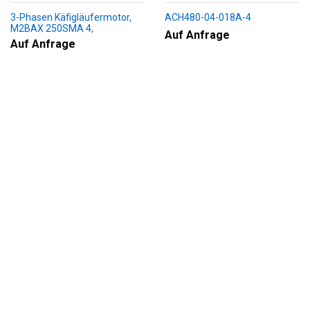
3-Phasen Käfigläufermotor,
ACH480-04-018A-4
M2BAX 250SMA 4,
Auf Anfrage
+188+230+451+009
Auf Anfrage