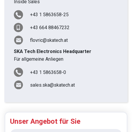
Inside Sales
+43 1 5863658-25
+43 664 88467232
flovric@skatech.at
SKA Tech Electronics Headquarter
Für allgemeine Anliegen
+43 1 5863658-0
sales.ska@skatech.at
Unser Angebot für Sie