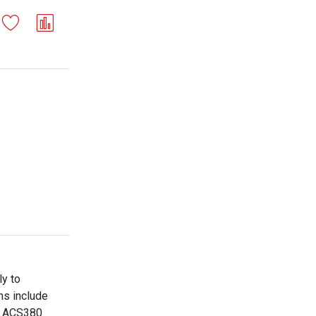
ly to
ons include
he ACS380