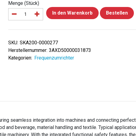
Menge (Stück)
In den Warenkorb
Bestellen
SKU:
SKA200-0000277
Herstellernummer:
3AXD50000031873
Kategorien:
Frequenzumrichter
ring seamless integration into machines and connecting perfect
ood and beverage, material handling and textile. Typical applicati
ile machinery. With the integrated functional safety features, t