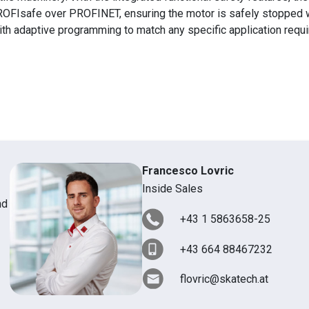
PROFIsafe over PROFINET, ensuring the motor is safely stopped 
with adaptive programming to match any specific application requ
Francesco Lovric
Inside Sales
nd
+43 1 5863658-25
+43 664 88467232
flovric@skatech.at