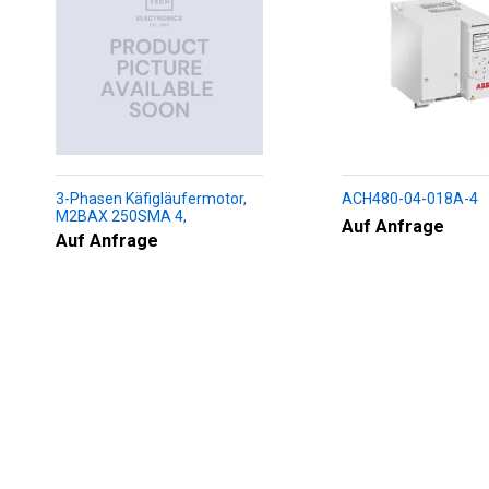
3-Phasen Käfigläufermotor,
ACH480-04-018A-4
M2BAX 250SMA 4,
Auf Anfrage
+188+230+451+009
Auf Anfrage