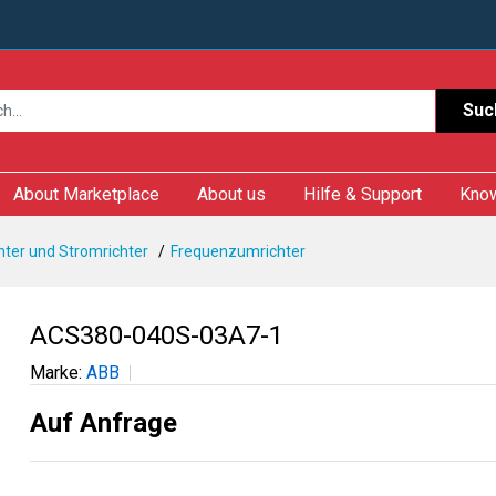
Suc
About Marketplace
About us
Hilfe & Support
Kno
ter und Stromrichter
Frequenzumrichter
ACS380-040S-03A7-1
Marke:
ABB
Auf Anfrage