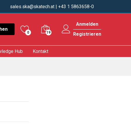
sales.ska@skatech.at
| +43 1 5863658-0
Anmelden
hen
0
19
Registrieren
wledge Hub
Kontakt