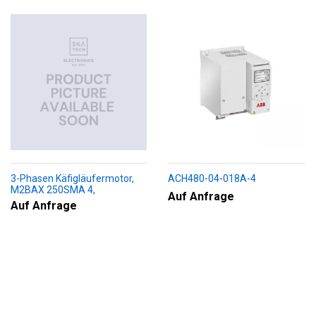
3-Phasen Käfigläufermotor,
ACH480-04-018A-4
M2BAX 250SMA 4,
Auf Anfrage
+188+230+451+009
Auf Anfrage