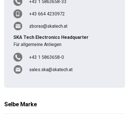
+43 1 5863658-33
+43 664 4230972
zboras@skatech.at
SKA Tech Electronics Headquarter
Für allgemeine Anliegen
+43 1 5863658-0
sales.ska@skatech.at
Selbe Marke