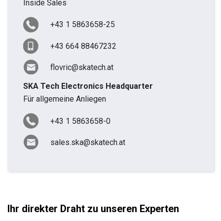
Inside Sales
+43 1 5863658-25
+43 664 88467232
flovric@skatech.at
SKA Tech Electronics Headquarter
Für allgemeine Anliegen
+43 1 5863658-0
sales.ska@skatech.at
Ihr direkter Draht zu unseren Experten