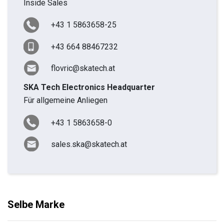
Inside Sales
+43 1 5863658-25
+43 664 88467232
flovric@skatech.at
SKA Tech Electronics Headquarter
Für allgemeine Anliegen
+43 1 5863658-0
sales.ska@skatech.at
Selbe Marke