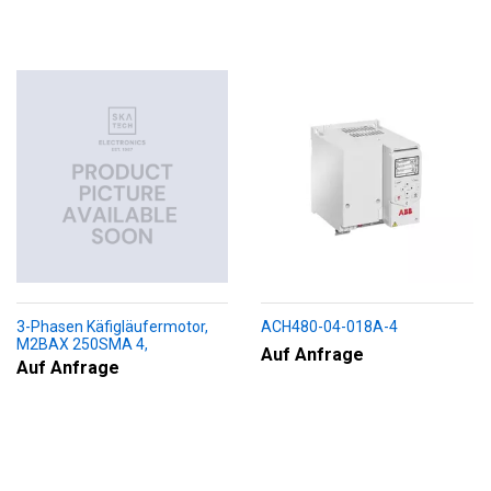
3-Phasen Käfigläufermotor,
ACH480-04-018A-4
M2BAX 250SMA 4,
Auf Anfrage
+188+230+451+009
Auf Anfrage