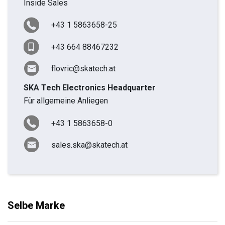
Inside Sales
+43 1 5863658-25
+43 664 88467232
flovric@skatech.at
SKA Tech Electronics Headquarter
Für allgemeine Anliegen
+43 1 5863658-0
sales.ska@skatech.at
Selbe Marke