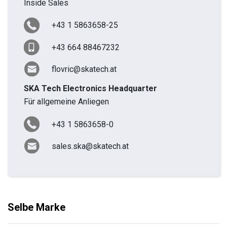
Inside Sales
+43 1 5863658-25
+43 664 88467232
flovric@skatech.at
SKA Tech Electronics Headquarter
Für allgemeine Anliegen
+43 1 5863658-0
sales.ska@skatech.at
Selbe Marke