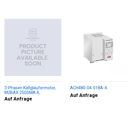
3-Phasen Käfigläufermotor,
ACH480-04-018A-4
M2BAX 250SMA 4,
Auf Anfrage
+188+230+451+009
Auf Anfrage