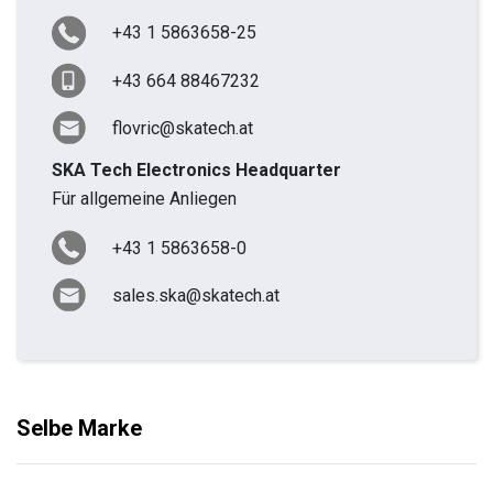
+43 1 5863658-25
+43 664 88467232
flovric@skatech.at
SKA Tech Electronics Headquarter
Für allgemeine Anliegen
+43 1 5863658-0
sales.ska@skatech.at
Selbe Marke