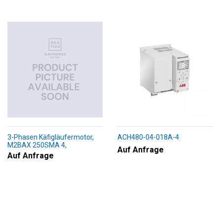
3-Phasen Käfigläufermotor,
ACH480-04-018A-4
M2BAX 250SMA 4,
Auf Anfrage
+188+230+451+009
Auf Anfrage