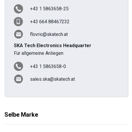
+43 1 5863658-25
+43 664 88467232
flovric@skatech.at
SKA Tech Electronics Headquarter
Für allgemeine Anliegen
+43 1 5863658-0
sales.ska@skatech.at
Selbe Marke