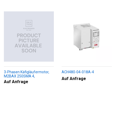
3-Phasen Käfigläufermotor,
ACH480-04-018A-4
M2BAX 250SMA 4,
Auf Anfrage
+188+230+451+009
Auf Anfrage