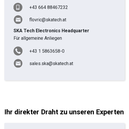
+43 664 88467232
flovric@skatech.at
SKA Tech Electronics Headquarter
Für allgemeine Anliegen
+43 1 5863658-0
sales.ska@skatech.at
Ihr direkter Draht zu unseren Experten