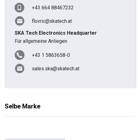
+43 664 88467232
flovric@skatech.at
SKA Tech Electronics Headquarter
Für allgemeine Anliegen
+43 1 5863658-0
sales.ska@skatech.at
Selbe Marke