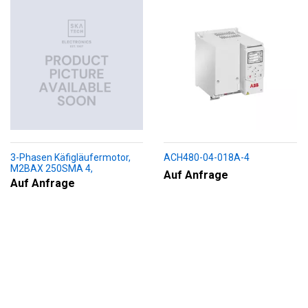
3-Phasen Käfigläufermotor,
ACH480-04-018A-4
M2BAX 250SMA 4,
Auf Anfrage
+188+230+451+009
Auf Anfrage