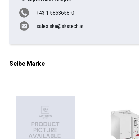
+43 1 5863658-0
sales.ska@skatech.at
Selbe Marke