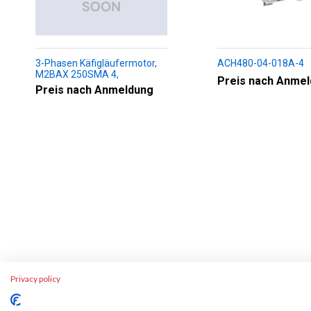
3-Phasen Käfigläufermotor,
ACH480-04-018A-4
M2BAX 250SMA 4,
Preis nach Anme
+188+230+451+009
Preis nach Anmeldung
Privacy policy