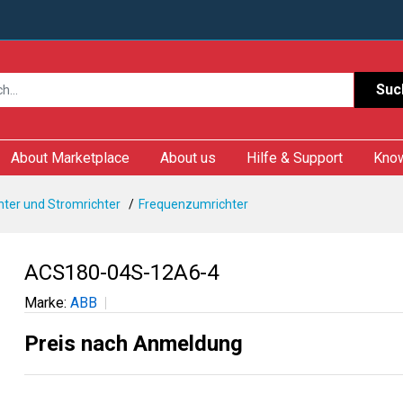
Suc
About Marketplace
About us
Hilfe & Support
Kno
ter und Stromrichter
Frequenzumrichter
ACS180-04S-12A6-4
Marke:
ABB
Preis nach Anmeldung