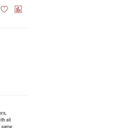
ors,
th all
he same