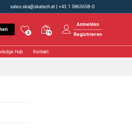
sales.ska@skatech.at
| +43 1 5863658-0
Anmelden
hen
0
19
Registrieren
wledge Hub
Kontakt