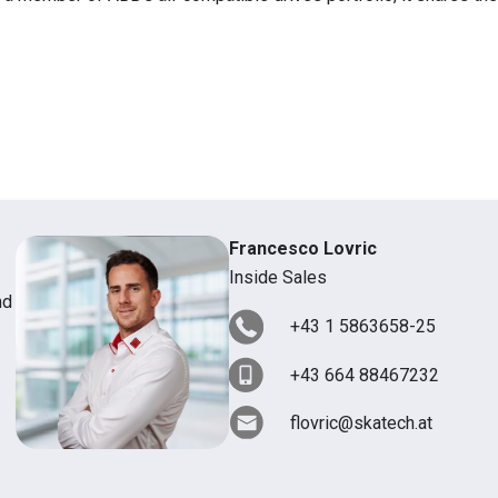
Francesco Lovric
Inside Sales
nd
+43 1 5863658-25
+43 664 88467232
flovric@skatech.at