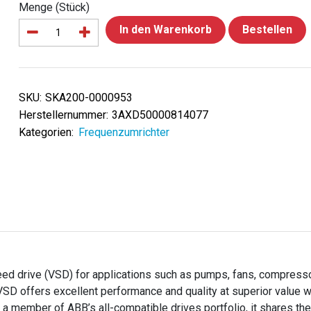
Menge (Stück)
In den Warenkorb
Bestellen
SKU:
SKA200-0000953
Herstellernummer:
3AXD50000814077
Kategorien:
Frequenzumrichter
ed drive (VSD) for applications such as pumps, fans, compress
D offers excellent performance and quality at superior value wi
a member of ABB’s all-compatible drives portfolio, it shares t