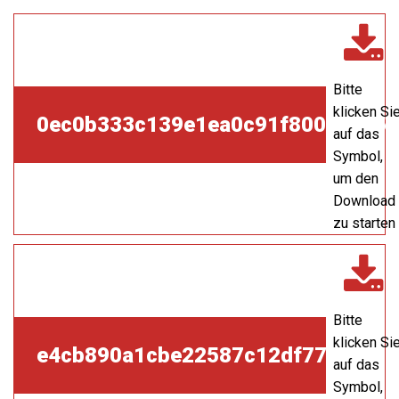
Bitte
klicken Si
0ec0b333c139e1ea0c91f8009ede51
auf das
Symbol,
um den
Download
zu starten
Bitte
klicken Si
e4cb890a1cbe22587c12df7710df69
auf das
Symbol,