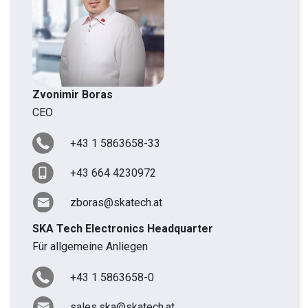
Zvonimir Boras
CEO
+43 1 5863658-33
+43 664 4230972
zboras@skatech.at
SKA Tech Electronics Headquarter
Für allgemeine Anliegen
+43 1 5863658-0
sales.ska@skatech.at