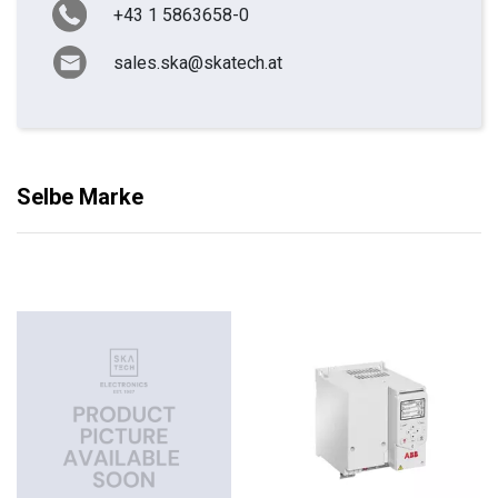
+43 1 5863658-0
sales.ska@skatech.at
Selbe Marke