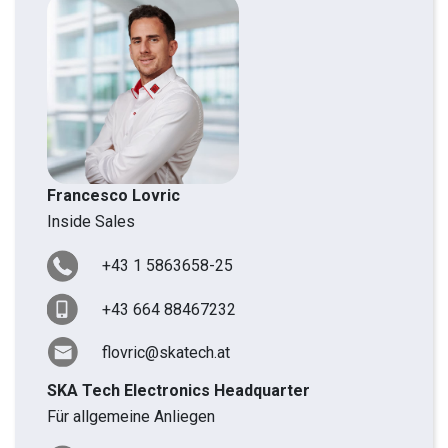
Francesco Lovric
Inside Sales
+43 1 5863658-25
+43 664 88467232
flovric@skatech.at
SKA Tech Electronics Headquarter
Für allgemeine Anliegen