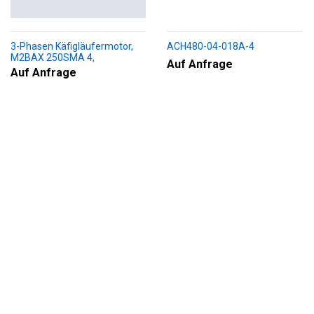
3-Phasen Käfigläufermotor,
ACH480-04-018A-4
M2BAX 250SMA 4,
Auf Anfrage
+188+230+451+009
Auf Anfrage