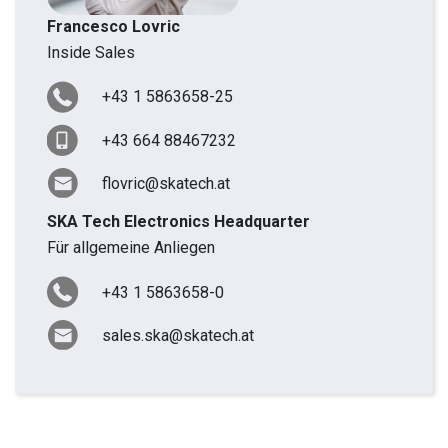
Francesco Lovric
Inside Sales
+43 1 5863658-25
+43 664 88467232
flovric@skatech.at
SKA Tech Electronics Headquarter
Für allgemeine Anliegen
+43 1 5863658-0
sales.ska@skatech.at