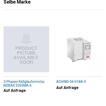
Selbe Marke
3-Phasen Käfigläufermotor,
ACH480-04-018A-4
M2BAX 250SMA 4,
Auf Anfrage
+188+230+451+009
Auf Anfrage