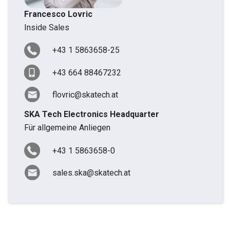
Francesco Lovric
Inside Sales
+43 1 5863658-25
+43 664 88467232
flovric@skatech.at
SKA Tech Electronics Headquarter
Für allgemeine Anliegen
+43 1 5863658-0
sales.ska@skatech.at