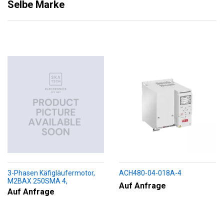
Selbe Marke
3-Phasen Käfigläufermotor,
ACH480-04-018A-4
M2BAX 250SMA 4,
Auf Anfrage
+188+230+451+009
Auf Anfrage