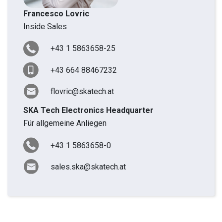
Francesco Lovric
Inside Sales
+43 1 5863658-25
+43 664 88467232
flovric@skatech.at
SKA Tech Electronics Headquarter
Für allgemeine Anliegen
+43 1 5863658-0
sales.ska@skatech.at