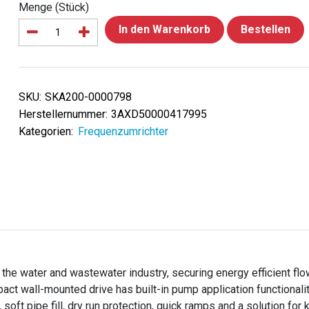
Menge (Stück)
In den Warenkorb
Bestellen
SKU:
SKA200-0000798
Herstellernummer:
3AXD50000417995
Kategorien:
Frequenzumrichter
the water and wastewater industry, securing energy efficient flo
ct wall-mounted drive has built-in pump application functionali
 soft pipe fill, dry run protection, quick ramps and a solution for