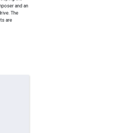
omposer and an
drive. The
ts are