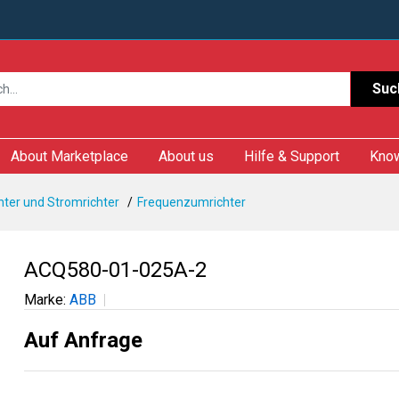
Suc
About Marketplace
About us
Hilfe & Support
Kno
ter und Stromrichter
Frequenzumrichter
ACQ580-01-025A-2
Marke:
ABB
Auf Anfrage