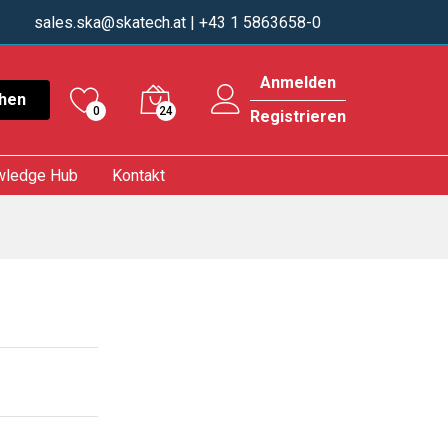
sales.ska@skatech.at
| +43 1 5863658-0
Anmelden
hen
0
24
Registrieren
wledge Hub
Kontakt