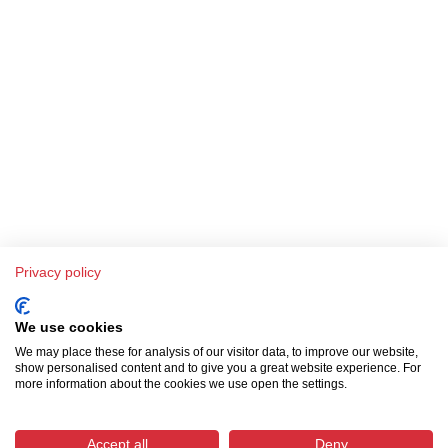
Privacy policy
We use cookies
We may place these for analysis of our visitor data, to improve our website,
show personalised content and to give you a great website experience. For
more information about the cookies we use open the settings.
Über SKA-Tech
Effiziente Warenbeschaffung leicht gemacht – SKA Tech übernimmt Ihren
Accept all
Deny