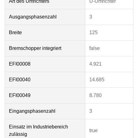
Art des Umrichters
U-Umrichter
Ausgangsphasenzahl
3
Breite
125
Bremschopper integriert
false
EFI00008
4.921
EFI00040
14.685
EFI00049
8.780
Eingangsphasenzahl
3
Einsatz im Industriebereich
true
zulässig