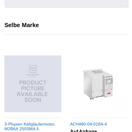
Selbe Marke
fermotor,
ACH480-04-018A-4
ACH480-04-026A
,
Auf Anfrage
Auf Anfrage