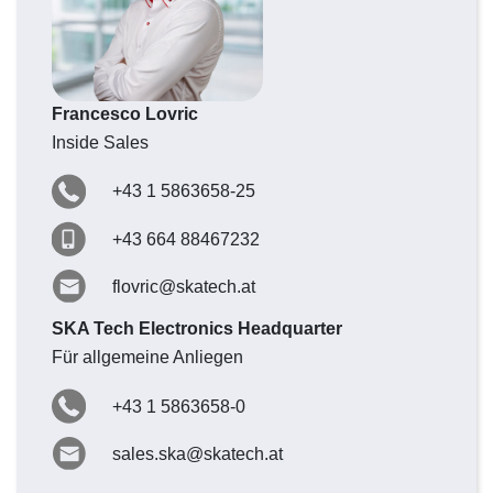
Francesco Lovric
Inside Sales
+43 1 5863658-25
+43 664 88467232
flovric@skatech.at
SKA Tech Electronics Headquarter
Für allgemeine Anliegen
+43 1 5863658-0
sales.ska@skatech.at