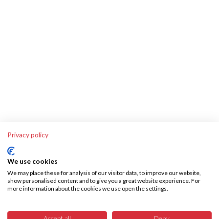
Privacy policy
We use cookies
We may place these for analysis of our visitor data, to improve our website,
show personalised content and to give you a great website experience. For
more information about the cookies we use open the settings.
Über SKA-Tech
Effiziente Warenbeschaffung leicht gemacht – SKA Tech übernimmt Ihren
Accept all
Deny