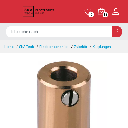
0
18
Home
SKA Tech
Electromechanics
Zubehör
Kupplungen