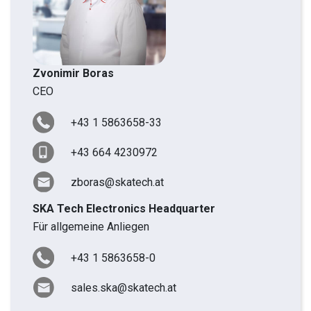
Zvonimir Boras
CEO
+43 1 5863658-33
+43 664 4230972
zboras@skatech.at
SKA Tech Electronics Headquarter
Für allgemeine Anliegen
+43 1 5863658-0
sales.ska@skatech.at