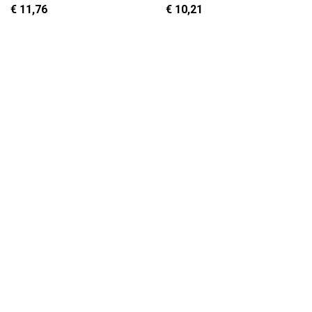
Rundung; M6;
Schräge;
€ 11,76
€ 10,21