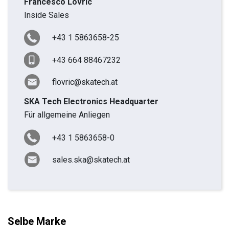
Francesco Lovric
Inside Sales
+43 1 5863658-25
+43 664 88467232
flovric@skatech.at
SKA Tech Electronics Headquarter
Für allgemeine Anliegen
+43 1 5863658-0
sales.ska@skatech.at
Selbe Marke