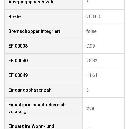
Ausgangsphasenzahl
3
Breite
203.00
Bremschopper integriert
false
EFI00008
7.99
EFI00040
28.82
EFI00049
11.61
Eingangsphasenzahl
3
Einsatz im Industriebereich
true
zulässig
Einsatz im Wohn- und