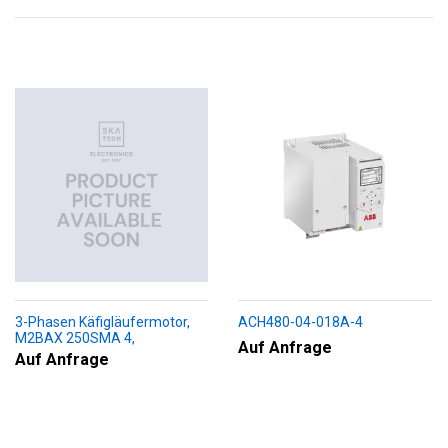
3-Phasen Käfigläufermotor,
ACH480-04-018A-4
M2BAX 250SMA 4,
Auf Anfrage
+188+230+451+009
Auf Anfrage