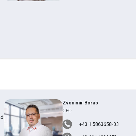
Zvonimir Boras
CEO
nd
+43 1 5863658-33