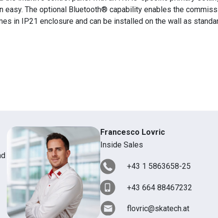
n easy. The optional Bluetooth® capability enables the commiss
es in IP21 enclosure and can be installed on the wall as standar
Francesco Lovric
Inside Sales
nd
+43 1 5863658-25
+43 664 88467232
flovric@skatech.at