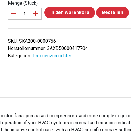
Menge (Stück)
In den Warenkorb
Bestellen
SKU:
SKA200-0000756
Herstellernummer:
3AXD50000417704
Kategorien:
Frequenzumrichter
o control fans, pumps and compressors, and more complex equipme
nt operation of your HVAC systems in normal and mission-critical 
and the intuitive control panel with an HVAC-specific primary sett