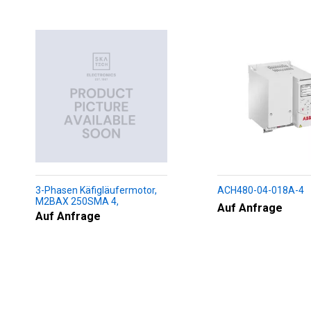
3-Phasen Käfigläufermotor,
ACH480-04-018A-4
M2BAX 250SMA 4,
Auf Anfrage
+188+230+451+009
Auf Anfrage