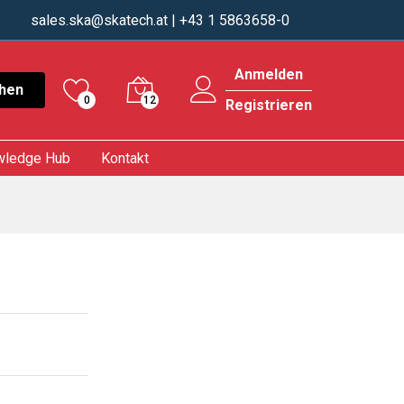
sales.ska@skatech.at
| +43 1 5863658-0
Anmelden
hen
0
12
Registrieren
wledge Hub
Kontakt