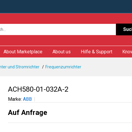
Suc
About Marketplace
About us
Hilfe & Support
Kno
ter und Stromrichter
Frequenzumrichter
ACH580-01-032A-2
Marke:
ABB
Auf Anfrage