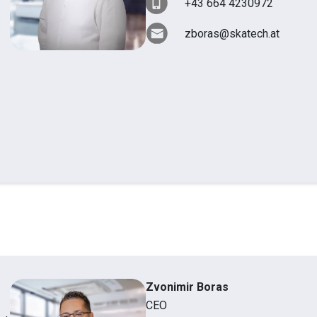
+43 664 4230972
zboras@skatech.at
Zvonimir Boras
CEO