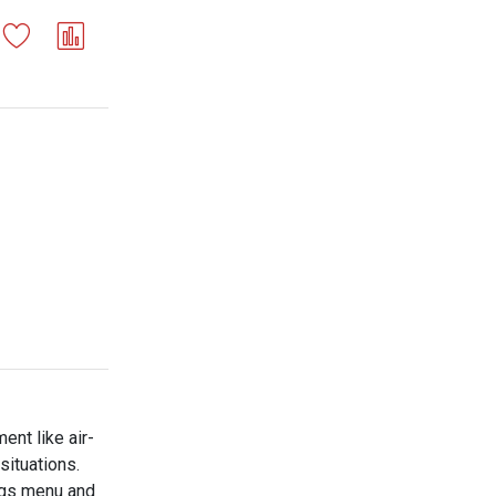
nt like air-
situations.
ings menu and