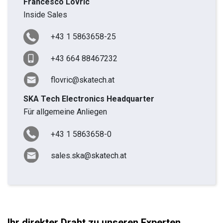
Francesco Lovric
Inside Sales
+43 1 5863658-25
+43 664 88467232
flovric@skatech.at
SKA Tech Electronics Headquarter
Für allgemeine Anliegen
+43 1 5863658-0
sales.ska@skatech.at
Ihr direkter Draht zu unseren Experten