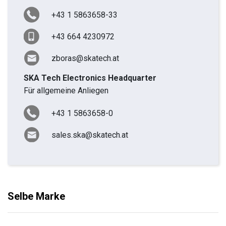
+43 1 5863658-33
+43 664 4230972
zboras@skatech.at
SKA Tech Electronics Headquarter
Für allgemeine Anliegen
+43 1 5863658-0
sales.ska@skatech.at
Selbe Marke