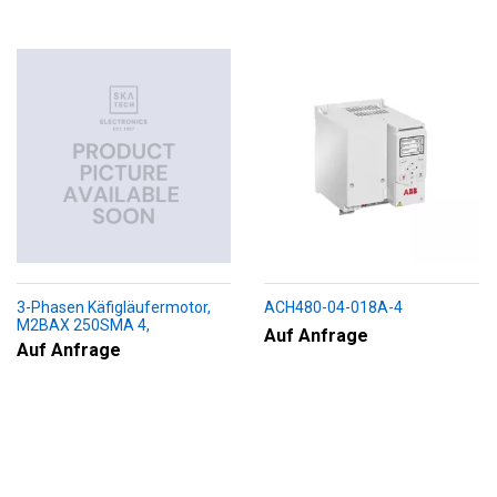
3-Phasen Käfigläufermotor,
ACH480-04-018A-4
M2BAX 250SMA 4,
Auf Anfrage
+188+230+451+009
Auf Anfrage