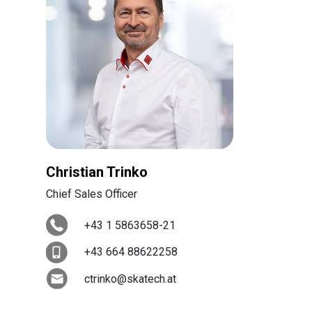
Christian Trinko
Chief Sales Officer
+43 1 5863658-21
+43 664 88622258
ctrinko@skatech.at