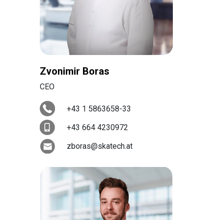
Zvonimir Boras
CEO
+43 1 5863658-33
+43 664 4230972
zboras@skatech.at