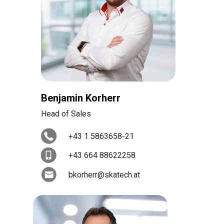
Benjamin Korherr
Head of Sales
+43 1 5863658-21
+43 664 88622258
bkorherr@skatech.at