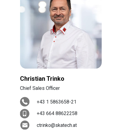
Christian Trinko
Chief Sales Officer
+43 1 5863658-21
+43 664 88622258
ctrinko@skatech.at