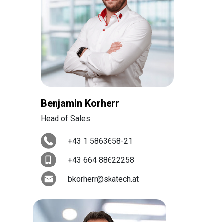
Benjamin Korherr
Head of Sales
+43 1 5863658-21
+43 664 88622258
bkorherr@skatech.at