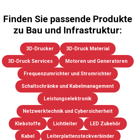
Finden Sie passende Produkte
zu Bau und Infrastruktur:
3D-Drucker
3D-Druck Material
3D-Druck Services
Motoren und Generatoren
Frequenzumrichter und Stromrichter
Schaltschränke und Kabelmanagement
Leistungselektronik
Netzwerktechnik und Cybersicherheit
Klebstoffe
Lichtleiter
LED Zubehör
Kabel
Leiterplattensteckverbinder