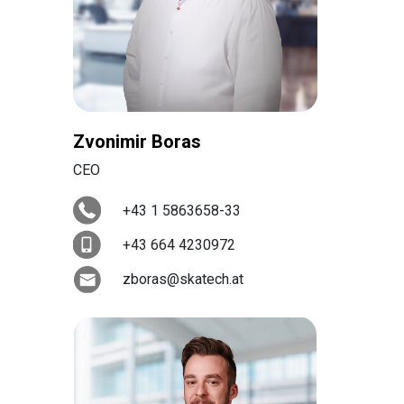
Zvonimir Boras
CEO
+43 1 5863658-33
+43 664 4230972
zboras@skatech.at