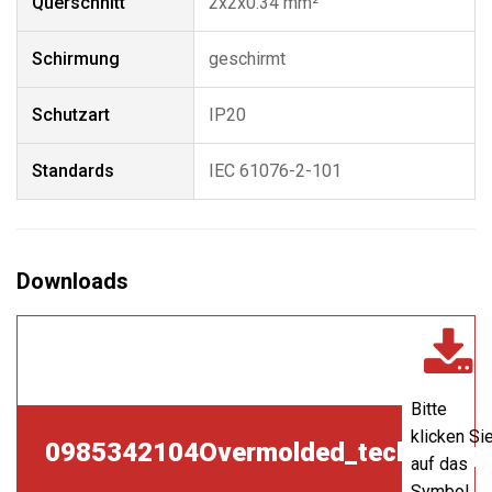
Querschnitt
2x2x0.34 mm²
Schirmung
geschirmt
Schutzart
IP20
Standards
IEC 61076-2-101
Bitte
klicken Si
0985342104Overmolded_techdata.p
auf das
Symbol,