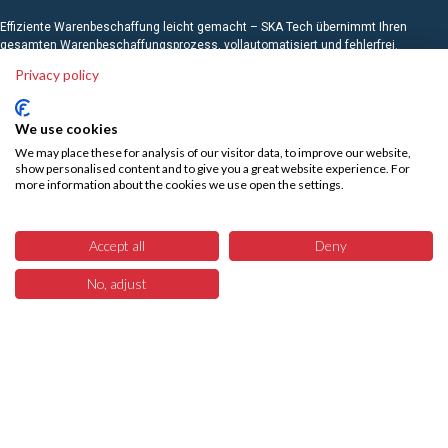
Effiziente Warenbeschaffung leicht gemacht – SKA Tech übernimmt Ihren
gesamten Warenbeschaffungsprozess, vollautomatisiert und fehlerfrei.
Sparen Sie Zeit, reduzieren Sie Kosten bzw. interne Ressourcen und
Privacy policy
konzentrieren Sie sich auf das, was wirklich zählt – Ihr Business. Wir liefern
mit unserem Marketplace die Technologie dazu.
We use cookies
We may place these for analysis of our visitor data, to improve our website,
Rechtliches
show personalised content and to give you a great website experience. For
more information about the cookies we use open the settings.
AGB
Widerruf
Datenschutz
Accept all
Deny
Compliance Richtlinien
No, adjust
29
Impressum
Menü
Produkte
Suchen
Warenkorb
Service
Versandkosten
Reklamation