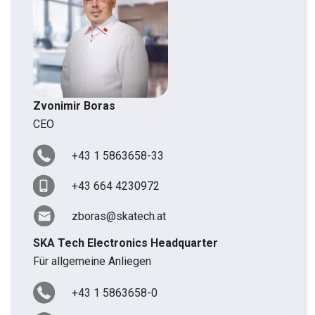
Zvonimir Boras
CEO
+43 1 5863658-33
+43 664 4230972
zboras@skatech.at
SKA Tech Electronics Headquarter
Für allgemeine Anliegen
+43 1 5863658-0