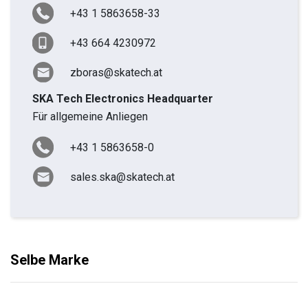
+43 1 5863658-33
+43 664 4230972
zboras@skatech.at
SKA Tech Electronics Headquarter
Für allgemeine Anliegen
+43 1 5863658-0
sales.ska@skatech.at
Selbe Marke