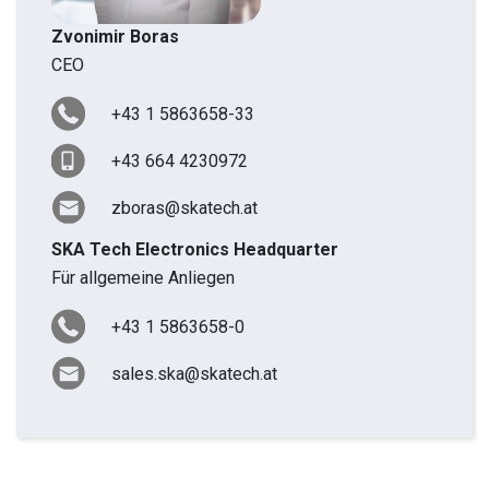
Zvonimir Boras
CEO
+43 1 5863658-33
+43 664 4230972
zboras@skatech.at
SKA Tech Electronics Headquarter
Für allgemeine Anliegen
+43 1 5863658-0
sales.ska@skatech.at