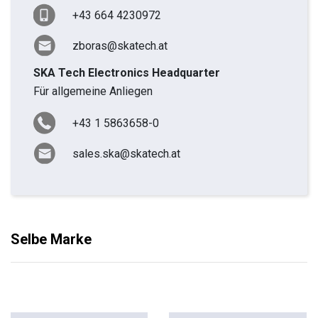
+43 664 4230972
zboras@skatech.at
SKA Tech Electronics Headquarter
Für allgemeine Anliegen
+43 1 5863658-0
sales.ska@skatech.at
Selbe Marke