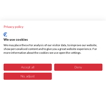
Privacy policy
We use cookies
We may place these for analysis of our visitor data, to improve our website,
show personalised content and to give you a great website experience. For
more information about the cookies we use open the settings.
Accept all
Deny
No, adjust
3
Menü
Produkte
Suchen
Warenkorb