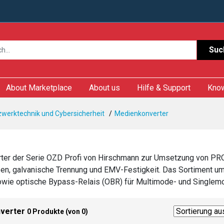
Suc
About Marketplace
About us
Hilfe & Support
Kno
tzwerktechnik und Cybersicherheit
Medienkonverter
er der Serie OZD Profi von Hirschmann zur Umsetzung von PROFI
en, galvanische Trennung und EMV-Festigkeit. Das Sortiment umf
wie optische Bypass-Relais (OBR) für Multimode- und Singlem
verter
0 Produkte (von 0)