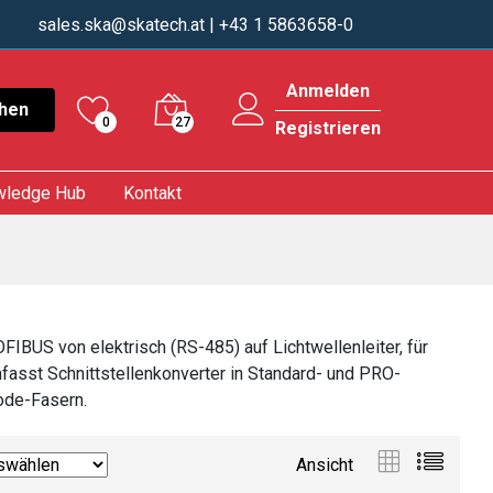
sales.ska@skatech.at
| +43 1 5863658-0
Anmelden
hen
0
27
Registrieren
wledge Hub
Kontakt
BUS von elektrisch (RS-485) auf Lichtwellenleiter, für
asst Schnittstellenkonverter in Standard- und PRO-
ode-Fasern.
Ansicht