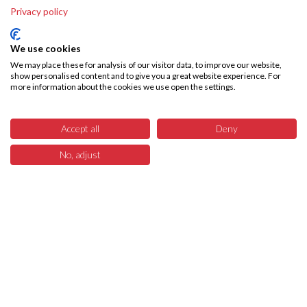
Privacy policy
We use cookies
We may place these for analysis of our visitor data, to improve our website,
show personalised content and to give you a great website experience. For
more information about the cookies we use open the settings.
Accept all
Deny
No, adjust
2
Menü
Produkte
Suchen
Warenkorb
Über SKA-Tech
Effiziente Warenbeschaffung leicht gemacht – SKA Tech übernimmt Ihren