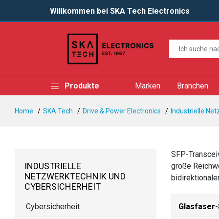
Willkommen bei SKA Tech Electronics
Produkte
Marken
Branchen
Home
SKA Tech
Drive & Power Electronics
Industrielle Ne
SFP-Transceiv
INDUSTRIELLE
große Reichwe
NETZWERKTECHNIK UND
bidirektional
CYBERSICHERHEIT
Glasfaser-
Cybersicherheit