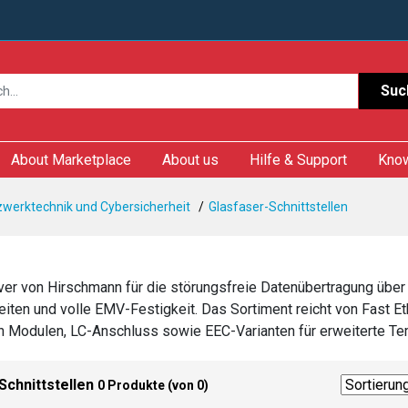
Suc
About Marketplace
About us
Hilfe & Support
Kno
tzwerktechnik und Cybersicherheit
Glasfaser-Schnittstellen
er von Hirschmann für die störungsfreie Datenübertragung über L
iten und volle EMV-Festigkeit. Das Sortiment reicht von Fast Et
en Modulen, LC-Anschluss sowie EEC-Varianten für erweiterte Te
Schnittstellen
0 Produkte (von 0)