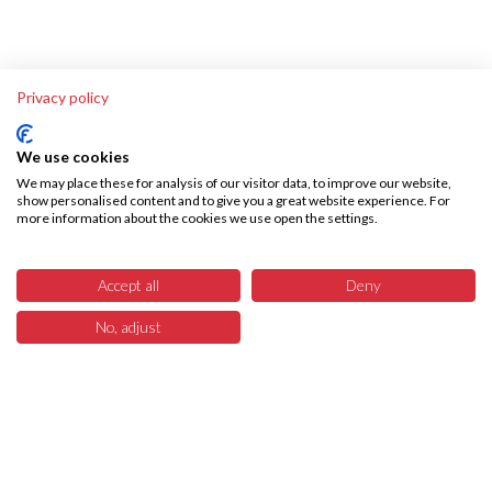
Privacy policy
We use cookies
We may place these for analysis of our visitor data, to improve our website,
show personalised content and to give you a great website experience. For
more information about the cookies we use open the settings.
Accept all
Deny
No, adjust
1
Menü
Produkte
Suchen
Warenkorb