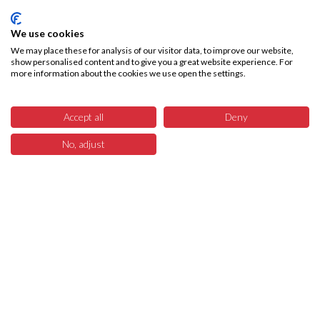
We use cookies
We may place these for analysis of our visitor data, to improve our website,
show personalised content and to give you a great website experience. For
more information about the cookies we use open the settings.
Accept all
Deny
No, adjust
29
Menü
Produkte
Suchen
Warenkorb
Über SKA-Tech
Effiziente Warenbeschaffung leicht gemacht – SKA Tech übernimmt Ihren
gesamten Warenbeschaffungsprozess, vollautomatisiert und fehlerfrei.
Sparen Sie Zeit, reduzieren Sie Kosten bzw. interne Ressourcen und