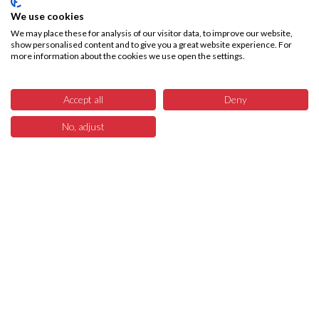
We use cookies
We may place these for analysis of our visitor data, to improve our website,
show personalised content and to give you a great website experience. For
more information about the cookies we use open the settings.
Accept all
Deny
No, adjust
6
Menü
Produkte
Suchen
Warenkorb
Über SKA-Tech
Effiziente Warenbeschaffung leicht gemacht – SKA Tech übernimmt Ihren
gesamten Warenbeschaffungsprozess, vollautomatisiert und fehlerfrei.
Sparen Sie Zeit, reduzieren Sie Kosten bzw. interne Ressourcen und
konzentrieren Sie sich auf das, was wirklich zählt – Ihr Business. Wir liefern
mit unserem Marketplace die Technologie dazu.