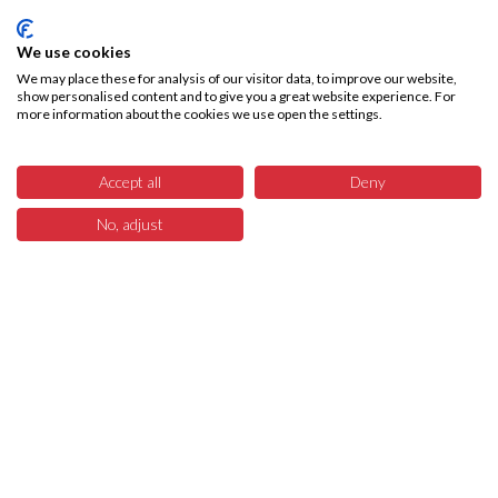
We use cookies
We may place these for analysis of our visitor data, to improve our website,
show personalised content and to give you a great website experience. For
more information about the cookies we use open the settings.
Accept all
Deny
No, adjust
24
Menü
Produkte
Suchen
Warenkorb
Über SKA-Tech
Effiziente Warenbeschaffung leicht gemacht – SKA Tech übernimmt Ihren
gesamten Warenbeschaffungsprozess, vollautomatisiert und fehlerfrei.
Sparen Sie Zeit, reduzieren Sie Kosten bzw. interne Ressourcen und