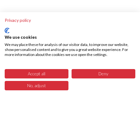
Privacy policy
We use cookies
We may place these for analysis of our visitor data, to improve our website,
show personalised content and to give you a great website experience. For
more information about the cookies we use open the settings.
Accept all
Deny
No, adjust
6
Menü
Produkte
Suchen
Warenkorb